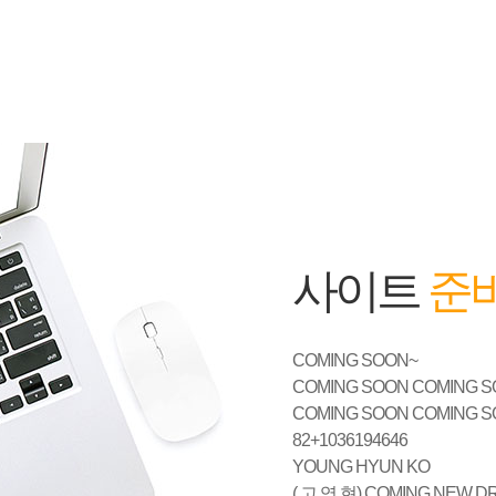
사이트
준비
COMING SOON~
COMING SOON COMING S
COMING SOON COMING S
82+1036194646
YOUNG HYUN KO
( 고 영 현) COMING NEW DR