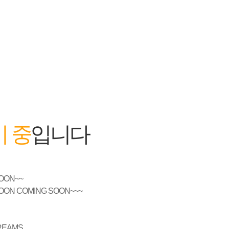
 중
입니다
OON~~
OON COMING SOON~~~
EAMS....